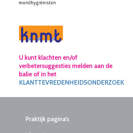
U kunt klachten en/of
verbetersuggesties melden aan de
balie of in het
KLANTTEVREDENHEIDSONDERZOEK
Praktijk
pagina’s