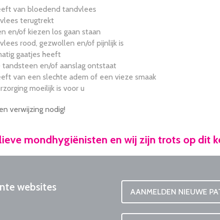
heeft van bloedend tandvlees
vlees terugtrekt
en en/of kiezen los gaan staan
lees rood, gezwollen en/of pijnlijk is
atig gaatjes heeft
) tandsteen en/of aanslag ontstaat
heeft van een slechte adem of een vieze smaak
orging moeilijk is voor u
en verwijzing nodig!
 lieve mondhygiënisten en wij zijn trots op dit 
nte
websites
AANMELDEN NIEUWE PA