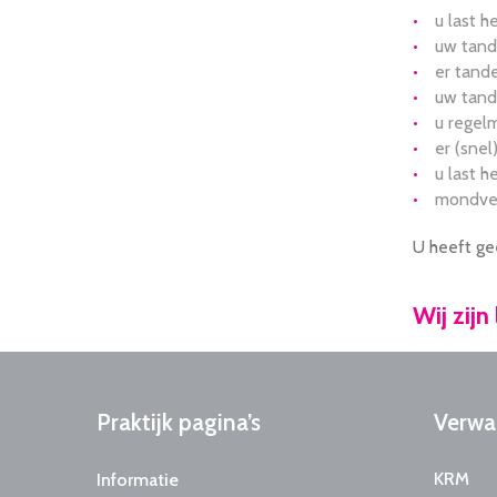
u last 
uw tand
er tand
uw tandv
u regelm
er (snel
u last 
mondverz
U heeft ge
Wij zijn
Praktijk
pagina’s
Verwa
KRM
Informatie