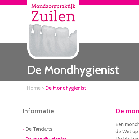
De Mondhygienist
Home
>
De Mondhygienist
Informatie
De mond
Een mondhy
De Tandarts
de Wet op 
De titel m