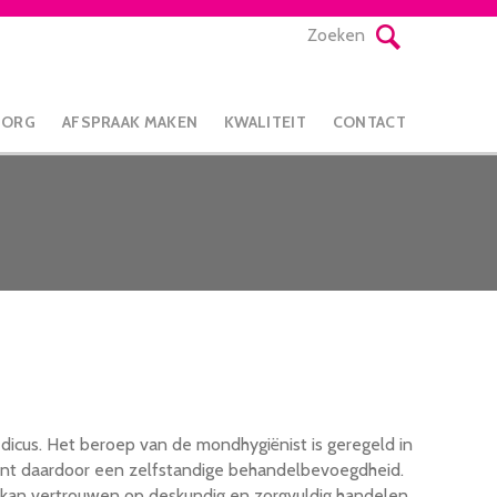
Zoeken
ZORG
AFSPRAAK MAKEN
KWALITEIT
CONTACT
dicus. Het beroep van de mondhygiënist is geregeld in
ent daardoor een zelfstandige behandelbevoegdheid.
t kan vertrouwen op deskundig en zorgvuldig handelen