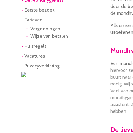
De Mondhygienist
door de b
Eerste bezoek
de mondhyg
Tarieven
Alleen iem
Vergoedingen
uitoefenen
Wijze van betalen
Huisregels
Mondhyg
Vacatures
Een mondh
Privacyverklaring
hiervoor z
buurt naar
nodig. Wij 
Veel van o
mondhygiën
assistent.
hebben
De liev