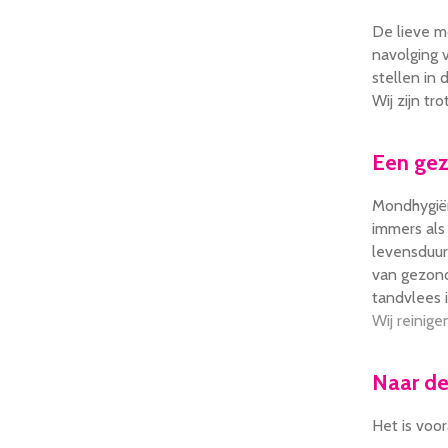
De lieve m
navolging 
stellen in
Wij zijn tro
Een ge
Mondhygiën
immers als
levensduur
van gezond
tandvlees 
Wij reinige
Naar de
Het is voo