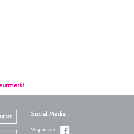
keurmerk!
Social
Media
TIËNT
Volg ons op: