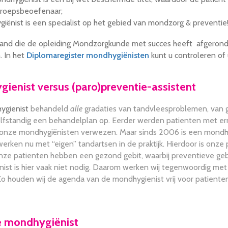
eroepsbeoefenaar;
iënist is een specialist op het gebied van mondzorg & preventie
and die de opleiding Mondzorgkunde met succes heeft afgerond
. In het
Diplomaregister mondhygiënisten
kunt u controleren of
ienist versus (paro)preventie-assistent
ygienist
behandeld
alle
gradaties van tandvleesproblemen, van gin
elfstandig een behandelplan op. Eerder werden patienten met er
 onze mondhygiënisten verwezen. Maar sinds 2006 is een mondhygie
werken nu met “eigen” tandartsen in de praktijk. Hierdoor is onze
nze patienten hebben een gezond gebit, waarbij preventieve gebit
ist is hier vaak niet nodig. Daarom werken wij tegenwoordig me
 Zo houden wij de agenda van de mondhygienist vrij voor patiente
e mondhygiënist