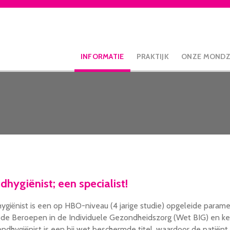
INFORMATIE
PRAKTIJK
ONZE MOND
hygiënist; een specialist!
giënist is een op HBO-niveau (4 jarige studie) opgeleide parame
de Beroepen in de Individuele Gezondheidszorg (Wet BIG) en k
ondhygiënist is een bij wet beschermde titel, waardoor de patiën