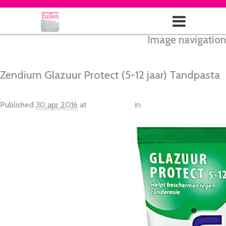
Image navigation
Next →
Zendium Glazuur Protect (5-12 jaar) Tandpasta
Published
30 apr 2016
at
1200 × 1200
in
Zendium Nijntje (0-5
jaar) Tandpasta, 75ml