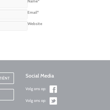
Name*
Email*
Website
Social
Media
TIËNT
Volg ons op:
Volg ons op: