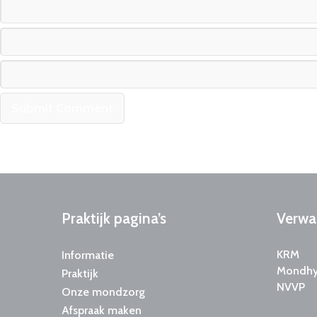
Praktijk
pagina’s
Verwa
KRM
Informatie
Mondhyg
Praktijk
NVVP
Onze mondzorg
Afspraak maken