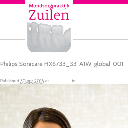
Philips Sonicare HX6733_33-A1W-global-001
Published
30 apr 2016
at
465 × 700
in
Philips Sonicare HealthyW