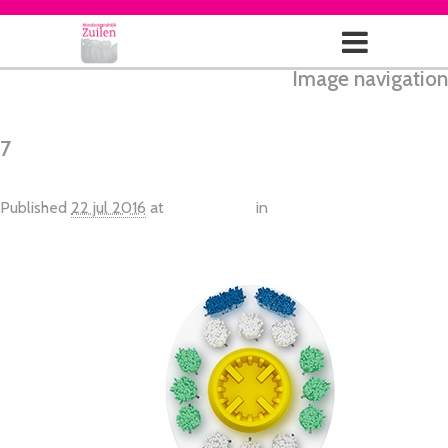
Image navigation
← Vorige
Next →
7
Published
22 jul 2016
at
500 × 1000
in
Oral-B PRO 6000