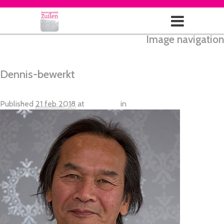
Image navigation
← Vorige
Next →
Dennis-bewerkt
Published
21 feb 2018
at
360 × 331
in
Dennis-bewerkt