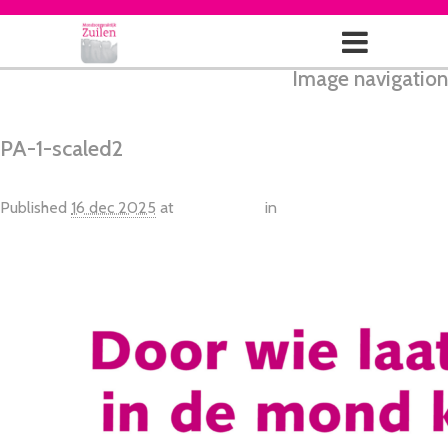
Image navigation
← Vorige
PA-1-scaled2
Published
16 dec 2025
at
1810 × 2560
in
De
(paro)preventieassistent