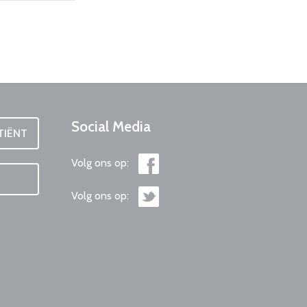
Social
Media
TIËNT
Volg ons op:
Volg ons op: