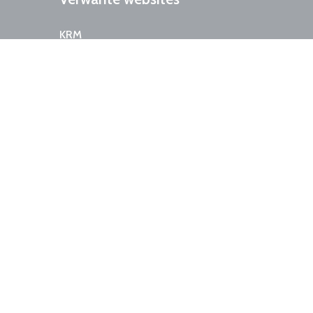
KRM
Mondhygiënisten.nl
NVVP
AANMELDEN NIEUWE PATIËNT
DIRECT CONTACT
Social
Media
Volg ons op:
Volg ons op:
Copyright © Mondzorgpraktijk Zuilen |
JVH