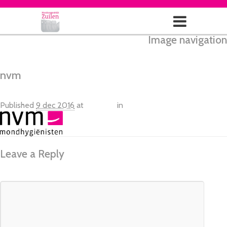
Image navigation
← Vorige
Next →
nvm
Published
9 dec 2016
at
124 × 50
in
Home
Leave a Reply