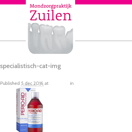
specialistisch-cat-img
Published
5 dec 2016
at
226 × 166
in
Home