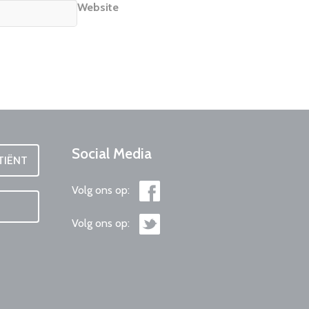
Website
Social
Media
TIËNT
Volg ons op:
Volg ons op: